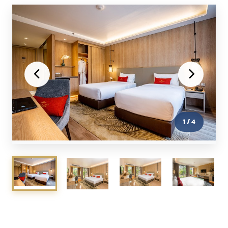
1
/
4