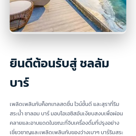
ยินดีต้อนรับสู่ ชลลัม
บาร์
เพลิดเพลินกับค็อกเทลสดชื่น ไวน์ชั้นดี และสุราที่ริม
สระน้ำ ชาลอม บาร์ มอบโอเอซิสอันเงียบสงบเพื่อผ่อน
คลายและอาบแดดในขณะที่จิบเครื่องดื่มที่ปรุงอย่าง
เชี่ยวชาญและเพลิดเพลินกับของว่างเบาๆ บาร์ริมสระ